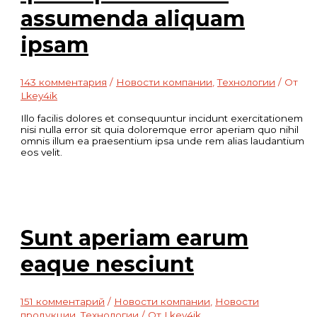
assumenda aliquam
ipsam
143 комментария
/
Новости компании
,
Технологии
/ От
Lkey4ik
Illo facilis dolores et consequuntur incidunt exercitationem
nisi nulla error sit quia doloremque error aperiam quo nihil
omnis illum ea praesentium ipsa unde rem alias laudantium
eos velit.
Sunt aperiam earum
eaque nesciunt
151 комментарий
/
Новости компании
,
Новости
продукции
,
Технологии
/ От
Lkey4ik