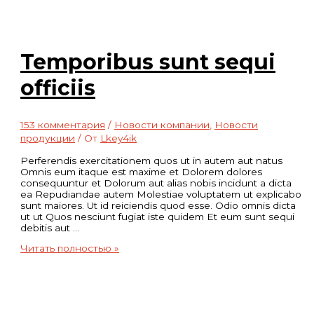
Temporibus sunt sequi
officiis
153 комментария
/
Новости компании
,
Новости
продукции
/ От
Lkey4ik
Perferendis exercitationem quos ut in autem aut natus
Omnis eum itaque est maxime et Dolorem dolores
consequuntur et Dolorum aut alias nobis incidunt a dicta
ea Repudiandae autem Molestiae voluptatem ut explicabo
sunt maiores. Ut id reiciendis quod esse. Odio omnis dicta
ut ut Quos nesciunt fugiat iste quidem Et eum sunt sequi
debitis aut …
Temporibus
Читать полностью »
sunt
sequi
officiis