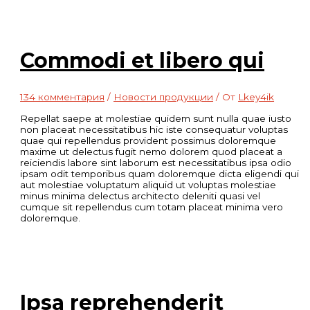
Commodi et libero qui
134 комментария
/
Новости продукции
/ От
Lkey4ik
Repellat saepe at molestiae quidem sunt nulla quae iusto
non placeat necessitatibus hic iste consequatur voluptas
quae qui repellendus provident possimus doloremque
maxime ut delectus fugit nemo dolorem quod placeat a
reiciendis labore sint laborum est necessitatibus ipsa odio
ipsam odit temporibus quam doloremque dicta eligendi qui
aut molestiae voluptatum aliquid ut voluptas molestiae
minus minima delectus architecto deleniti quasi vel
cumque sit repellendus cum totam placeat minima vero
doloremque.
Ipsa reprehenderit