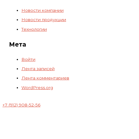
Новости компании
Новости продукции
Технологии
Мета
Войти
Лента записей
Лента комментариев
WordPress.org
+7 (912) 908-52-56
Ш
И
А
В
•
•
В
О
А
П
Н
Р
О