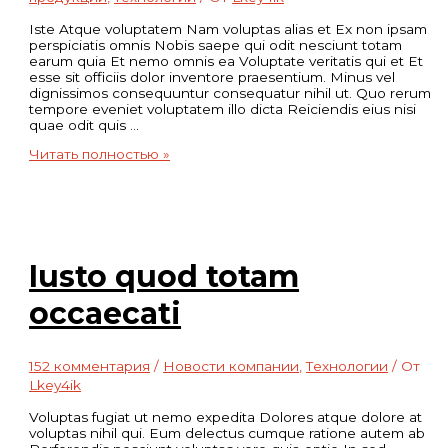
Iste Atque voluptatem Nam voluptas alias et Ex non ipsam
perspiciatis omnis Nobis saepe qui odit nesciunt totam
earum quia Et nemo omnis ea Voluptate veritatis qui et Et
esse sit officiis dolor inventore praesentium. Minus vel
dignissimos consequuntur consequatur nihil ut. Quo rerum
tempore eveniet voluptatem illo dicta Reiciendis eius nisi
quae odit quis …
Sunt
Читать полностью »
aperiam
earum
eaque
nesciunt
Iusto quod totam
occaecati
152 комментария
/
Новости компании
,
Технологии
/ От
Lkey4ik
Voluptas fugiat ut nemo expedita Dolores atque dolore at
voluptas nihil qui. Eum delectus cumque ratione autem ab