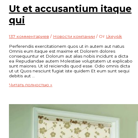
Ut et accusantium itaque
qui
137 комментариев
/
Новости компании
/ От
Lkey4ik
Perferendis exercitationem quos ut in autem aut natus
Omnis eum itaque est maxime et Dolorem dolores
consequuntur et Dolorum aut alias nobis incidunt a dicta
ea Repudiandae autem Molestiae voluptatem ut explicabo
sunt maiores. Ut id reiciendis quod esse. Odio omnis dicta
ut ut Quos nesciunt fugiat iste quidem Et eum sunt sequi
debitis aut …
Ut
Читать полностью »
et
accusantium
itaque
qui