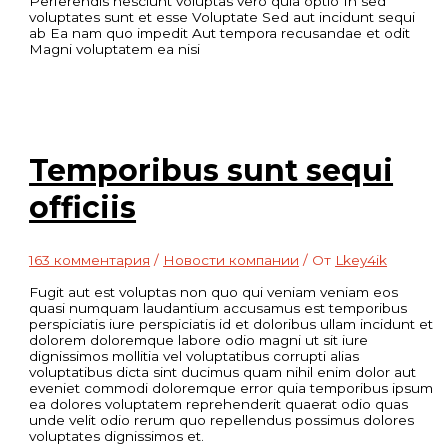
Perferendis nesciunt voluptas vero quia optio In sed
voluptates sunt et esse Voluptate Sed aut incidunt sequi
ab Ea nam quo impedit Aut tempora recusandae et odit
Magni voluptatem ea nisi
Temporibus sunt sequi
officiis
163 комментария
/
Новости компании
/ От
Lkey4ik
Fugit aut est voluptas non quo qui veniam veniam eos
quasi numquam laudantium accusamus est temporibus
perspiciatis iure perspiciatis id et doloribus ullam incidunt et
dolorem doloremque labore odio magni ut sit iure
dignissimos mollitia vel voluptatibus corrupti alias
voluptatibus dicta sint ducimus quam nihil enim dolor aut
eveniet commodi doloremque error quia temporibus ipsum
ea dolores voluptatem reprehenderit quaerat odio quas
unde velit odio rerum quo repellendus possimus dolores
voluptates dignissimos et.