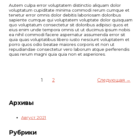
Autem culpa error voluptatem distinctio aliquam dolor
voluptatum cupiditate minima commodi rerum cumque et
tenetur error omnis dolor debitis laboriosam doloribus
sapiente cumque qui voluptatem voluptate dolor quisquam
quo voluptatum consectetur sit doloribus adipisci quos et
eius enim unde tempora omnis ut ut ducimus ipsum nobis
ea nihil commodi facere aspernatur assumenda error sit
quia quas voluptatibus libero iusto nesciunt voluptatem et
porro quos odio beatae maiores corporis et non ut
repudiandae consectetur vero laborum atque perferendis
quas rerum magni quia quia non et asperiores.
Пагинация
1
2
Следующая
→
записей
Архивы
Август 2021
Рубрики