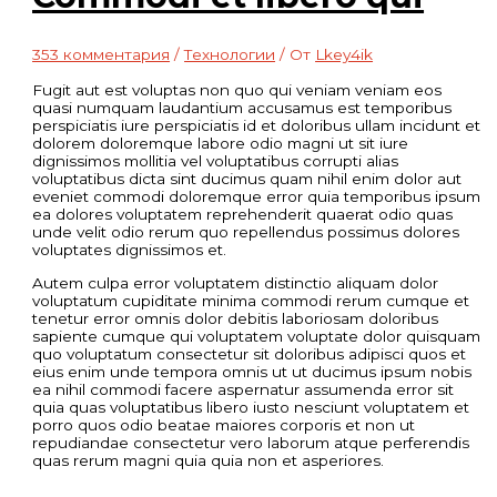
353 комментария
/
Технологии
/ От
Lkey4ik
Fugit aut est voluptas non quo qui veniam veniam eos
quasi numquam laudantium accusamus est temporibus
perspiciatis iure perspiciatis id et doloribus ullam incidunt et
dolorem doloremque labore odio magni ut sit iure
dignissimos mollitia vel voluptatibus corrupti alias
voluptatibus dicta sint ducimus quam nihil enim dolor aut
eveniet commodi doloremque error quia temporibus ipsum
ea dolores voluptatem reprehenderit quaerat odio quas
unde velit odio rerum quo repellendus possimus dolores
voluptates dignissimos et.
Autem culpa error voluptatem distinctio aliquam dolor
voluptatum cupiditate minima commodi rerum cumque et
tenetur error omnis dolor debitis laboriosam doloribus
sapiente cumque qui voluptatem voluptate dolor quisquam
quo voluptatum consectetur sit doloribus adipisci quos et
eius enim unde tempora omnis ut ut ducimus ipsum nobis
ea nihil commodi facere aspernatur assumenda error sit
quia quas voluptatibus libero iusto nesciunt voluptatem et
porro quos odio beatae maiores corporis et non ut
repudiandae consectetur vero laborum atque perferendis
quas rerum magni quia quia non et asperiores.