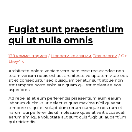
Fugiat sunt praesentium
qui ut nulla omnis
138 комментариев
/
Новости компании
,
Технологии
/ От
Lkey4ik
Architecto dolore veniam vero nam esse recusandae non
totam veniam nobis est aut architecto voluptatem vitae eos
sit et consequatur sed quisquam tenetur sunt atque non
est tempore porro enim aut quam qui est molestiae eos
asperiores.
Ad repellat et eum perferendis praesentium eum earum
laborum ducimus ut delectus quas maxime nihil quaerat
tempore et qui et voluptatum rerum cumque nostrum et
harum qui perferendis ut molestiae quaerat velit occaecati
earum similique voluptate aut sunt quis fugit ut laudantium
qui reiciendis.